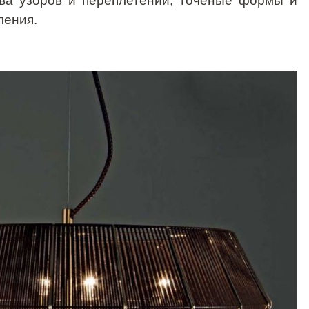
ева узоров и переплетений, точеные формы и
ления.