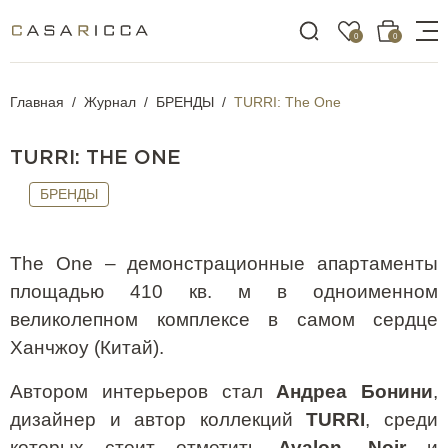
0
0
Главная
Журнал
БРЕНДЫ
TURRI: The One
TURRI: THE ONE
БРЕНДЫ
The
One
– демонстрационные апартаменты
площадью 410 кв. м в одноименном
великолепном комплексе в самом сердце
Ханчжоу (Китай).
Автором интерьеров стал
Андреа Бонини
,
дизайнер и автор коллекций
TURRI
, среди
которых стоит отметить
Avalon
,
Noir
и