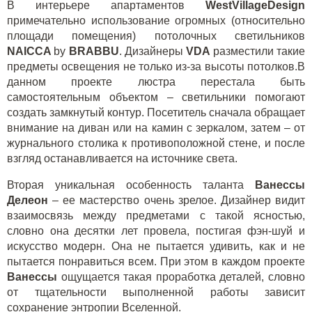
В интерьере апартаментов
WestVillageDesign
примечательно использование огромных (относительно
площади помещения) потолочных светильников
NAICCA
by
BRABBU
. Дизайнеры
VDA
разместили такие
предметы освещения не только из-за высоты потолков.В
данном проекте люстра перестала быть
самостоятельным объектом – светильники помогают
создать замкнутый контур. Посетитель сначала обращает
внимание на диван или на камин с зеркалом, затем – от
журнального столика к противоположной стене, и после
взгляд останавливается на источнике света.
Вторая уникальная особенность таланта
Ванессы
Делеон
– ее мастерство очень зрелое. Дизайнер видит
взаимосвязь между предметами с такой ясностью,
словно она десятки лет провела, постигая фэн-шуй и
искусство модерн. Она не пытается удивить, как и не
пытается понравиться всем. При этом в каждом проекте
Ванессы
ощущается такая проработка деталей, словно
от тщательности выполненной работы зависит
сохранение энтропии Вселенной.