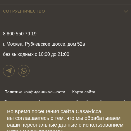
СОТРУДНИЧЕСТВО
8 800 550 79 19
г. Москва, Рублевское шоссе, дом 52а
без выходных с 10:00 до 21:00
Политика конфиденциальности
Карта сайта
Представленные на сайте цены не являются публичной офертой, определяемой
положениями статьи 437 Гражданского Кодекса Российской Федерации и могут
быть изменены в любое время без предупреждения. Для получения актуальной и
Во время посещения сайта CasaRicca
подробной информации о стоимости, сроках и условиях поставки просьба
вы соглашаетесь с тем, что мы обрабатываем
обращаться к менеджерам по указанным выше телефонам
ваши персональные данные с использованием