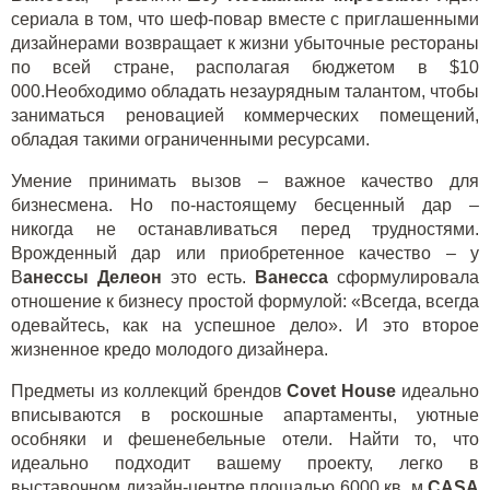
сериала в том, что шеф-повар вместе с приглашенными
дизайнерами возвращает к жизни убыточные рестораны
по всей стране, располагая бюджетом в $10
000.Необходимо обладать незаурядным талантом, чтобы
заниматься реновацией коммерческих помещений,
обладая такими ограниченными ресурсами.
Умение принимать вызов – важное качество для
бизнесмена. Но по-настоящему бесценный дар –
никогда не останавливаться перед трудностями.
Врожденный дар или приобретенное качество – у
В
анессы Делеон
это есть.
Ванесса
сформулировала
отношение к бизнесу простой формулой: «Всегда, всегда
одевайтесь, как на успешное дело». И это второе
жизненное кредо молодого дизайнера.
Предметы из коллекций брендов
Covet House
идеально
вписываются в роскошные апартаменты, уютные
особняки и фешенебельные отели. Найти то, что
идеально подходит вашему проекту, легко в
выставочном дизайн-центре площадью 6000 кв. м
CASA