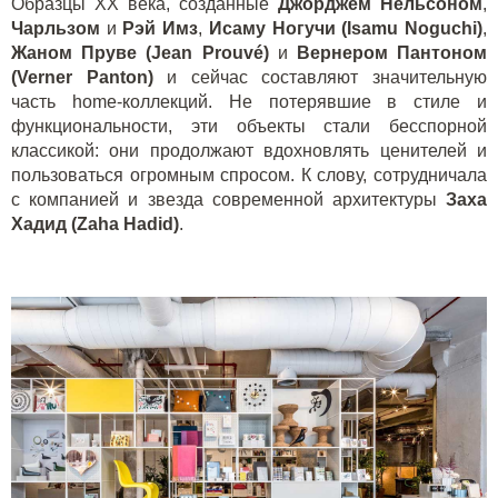
Образцы ХХ века, созданные
Джорджем Нельсоном
,
Чарльзом
и
Рэй Имз
,
Исаму Ногучи (Isamu Noguchi)
,
Жаном Пруве (Jean Prouvé)
и
Вернером Пантоном
(Verner Panton)
и сейчас составляют значительную
часть
home
-коллекций. Не потерявшие в стиле и
функциональности, эти объекты стали бесспорной
классикой: они продолжают вдохновлять ценителей и
пользоваться огромным спросом. К слову, сотрудничала
с компанией и звезда современной архитектуры
Заха
Хадид (
Zaha
Hadid
)
.