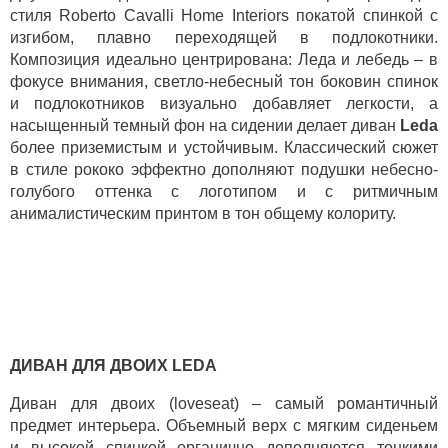
стиля
Roberto Cavalli Home Interiors
покатой спинкой с
изгибом, плавно переходящей в подлокотники.
Композиция идеально центрирована: Леда и лебедь – в
фокусе внимания, светло-небесный тон боковин спинок
и подлокотников визуально добавляет легкости, а
насыщенный темный фон на сидении делает диван
Leda
более приземистым и устойчивым. Классический сюжет
в стиле рококо эффектно дополняют подушки небесно-
голубого оттенка с логотипом и с ритмичным
анималистическим принтом в тон общему колориту.
ДИВАН ДЛЯ ДВОИХ LEDA
Диван для двоих (loveseat) – самый романтичный
предмет интерьера. Объемный верх с мягким сиденьем
и высокой спинкой органично дополняются тонкими