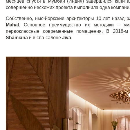
месяцев спустя в Мумбай (Индия) завершился капит
совершенно несхожих проекта выполнила одна компани
Собственно, нью-йоркские архитекторы 10 лет назад 
Mahal
. Основное преимущество их методики – уме
первоклассные современные помещения. В 2018-м
Shamiana
и в спа-салоне
Jiva
.