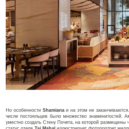
Но особенности
Shamiana
и на этом не заканчиваются.
числе постояльцев было множество знаменитостей. А
уместно создать Стену Почета, на которой размещены 
статус отеля
Taj Mahal
иллюстрирует фотопортрет мил