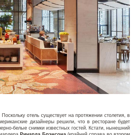
 Поскольку отель существует на протяжении столетия, в
мериканские дизайнеры решили, что в ресторане будет
черно-белые снимки известных гостей. Кстати, нынешний
лиардера
Ричарда Брэнсона
(крайний справа во втором