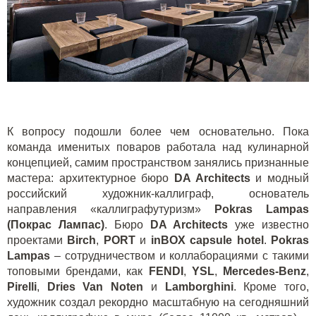
К вопросу подошли более чем основательно. Пока
команда именитых поваров работала над кулинарной
концепцией, самим пространством занялись признанные
мастера: архитектурное бюро
DA
Architects
и модный
российский художник-каллиграф, основатель
направления «каллиграфутуризм»
Pokras
Lampas
(Покрас Лампас)
. Бюро
DA
Architects
уже известно
проектами
Birch
,
PORT
и
inBOX capsule hotel
.
Pokras
Lampas
– сотрудничеством и коллаборациями с такими
топовыми брендами, как
FENDI
,
YSL
,
Mercedes-Benz
,
Pirelli
,
Dries Van Noten
и
Lamborghini
. Кроме того,
художник создал рекордно масштабную на сегодняшний