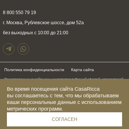
8 800 550 79 19
г. Москва, Рублевское шоссе, дом 52а
без выходных с 10:00 до 21:00
Политика конфиденциальности
Карта сайта
Представленные на сайте цены не являются публичной офертой, определяемой
положениями статьи 437 Гражданского Кодекса Российской Федерации и могут
быть изменены в любое время без предупреждения. Для получения актуальной и
Во время посещения сайта CasaRicca
подробной информации о стоимости, сроках и условиях поставки просьба
вы соглашаетесь с тем, что мы обрабатываем
обращаться к менеджерам по указанным выше телефонам
ваши персональные данные с использованием
метрических программ.
Зарегистрированное название компании
ОБЩЕСТВО С ОГРАНИЧЕННОЙ ОТВЕТСТВЕННОСТЬЮ “КАЗАРИККА”
Адрес Ш. РУБЛЁВСКОЕ, Д. 52А, ПОМЕЩ. I ЭТАЖ 2, КОМ. 81 Г.МОСКВА, ВН.ТЕР.
СОГЛАСЕН
Г. МУНИЦИПАЛЬНЫЙ ОКРУГ КРЫЛАТСКОЕ 121609 Россия
Телефон компании +79015477974