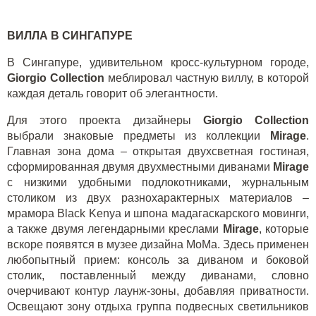
ВИЛЛА В СИНГАПУРЕ
В Сингапуре, удивительном кросс-культурном городе,
Giorgio Collection
меблировал частную виллу, в которой
каждая деталь говорит об элегантности.
Для этого проекта дизайнеры
Giorgio Collection
выбрали знаковые предметы из коллекции
Mirage
.
Главная зона дома – открытая двухсветная гостиная,
сформированная двумя двухместными диванами
Mirage
с низкими удобными подлокотниками, журнальным
столиком из двух разнохарактерных материалов –
мрамора Black Kenya и шпона мадагаскарского мовинги,
а также двумя легендарными креслами
Mirage
, которые
вскоре появятся в музее дизайна MoMa. Здесь применен
любопытный прием: консоль за диваном и боковой
столик, поставленный между диванами, словно
очерчивают контур лаунж-зоны, добавляя приватности.
Освещают зону отдыха группа подвесных светильников