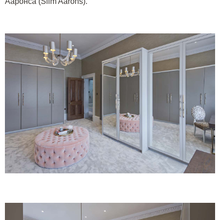
Ааронса (
Slim
Aarons
).