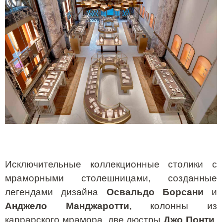
Исключительные коллекционные столики с
мраморными столешницами, созданные
легендами дизайна
Освальдо Борсани
и
Анджело Манджаротти
, колонны из
каррарского мрамора, две люстры
Джо Понти
,