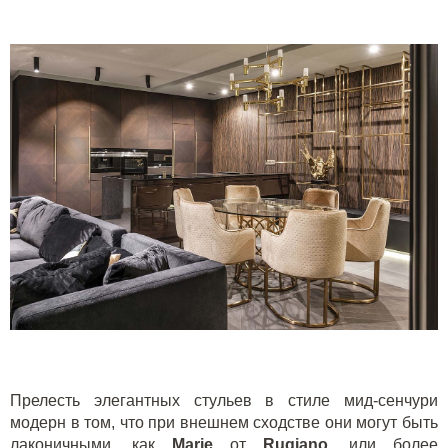
Прелесть элегантных стульев в стиле мид-сенчури
модерн в том, что при внешнем сходстве они могут быть
лаконичными, как
M
arie
от
Rugiano
, или более