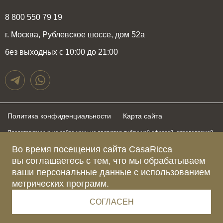
8 800 550 79 19
г. Москва, Рублевское шоссе, дом 52а
без выходных с 10:00 до 21:00
Политика конфиденциальности
Карта сайта
Представленные на сайте цены не являются публичной офертой, определяемой
положениями статьи 437 Гражданского Кодекса Российской Федерации и могут
Во время посещения сайта CasaRicca
быть изменены в любое время без предупреждения. Для получения актуальной и
подробной информации о стоимости, сроках и условиях поставки просьба
вы соглашаетесь с тем, что мы обрабатываем
обращаться к менеджерам по указанным выше телефонам
ваши персональные данные с использованием
метрических программ.
Зарегистрированное название компании
ОБЩЕСТВО С ОГРАНИЧЕННОЙ ОТВЕТСТВЕННОСТЬЮ “КАЗАРИККА”
Адрес Ш. РУБЛЁВСКОЕ, Д. 52А, ПОМЕЩ. I ЭТАЖ 2, КОМ. 81 Г.МОСКВА, ВН.ТЕР.
СОГЛАСЕН
Г. МУНИЦИПАЛЬНЫЙ ОКРУГ КРЫЛАТСКОЕ 121609 Россия
Телефон компании +79015477974