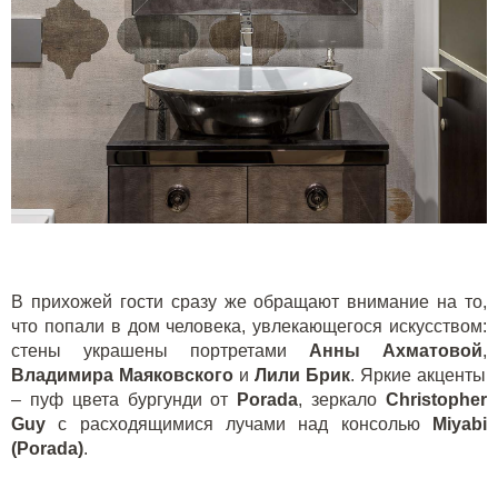
В прихожей гости сразу же обращают внимание на то,
что попали в дом человека, увлекающегося искусством:
стены украшены портретами
Анны Ахматовой
,
Владимира Маяковского
и
Лили Брик
. Яркие акценты
– пуф цвета бургунди от
Porada
, зеркало
Christopher
Guy
с расходящимися лучами над консолью
Miyabi
(
Porada
)
.