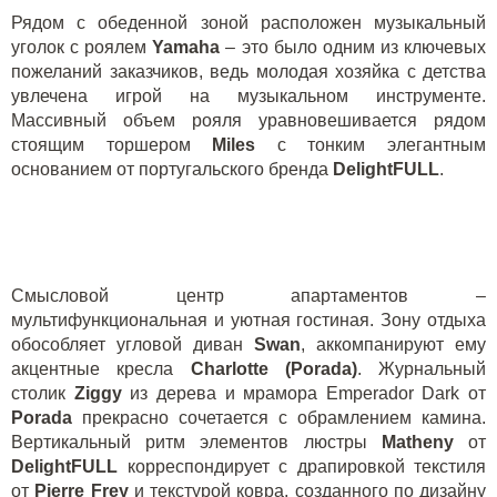
Рядом с обеденной зоной расположен музыкальный
уголок с роялем
Yamaha
– это было одним из ключевых
пожеланий заказчиков, ведь молодая хозяйка с детства
увлечена игрой на музыкальном инструменте.
Массивный объем рояля уравновешивается рядом
стоящим торшером
Miles
с тонким элегантным
основанием от португальского бренда
DelightFULL
.
Смысловой центр апартаментов –
мультифункциональная и уютная гостиная. Зону отдыха
обособляет угловой диван
Swan
, аккомпанируют ему
акцентные кресла
Charlotte
(
Porada
)
. Журнальный
столик
Ziggy
из дерева и мрамора
Emperador
Dark
от
Porada
прекрасно сочетается с обрамлением камина.
Вертикальный ритм элементов люстры
Matheny
от
DelightFULL
корреспондирует с драпировкой текстиля
от
Pierre
Frey
и текстурой ковра, созданного по дизайну