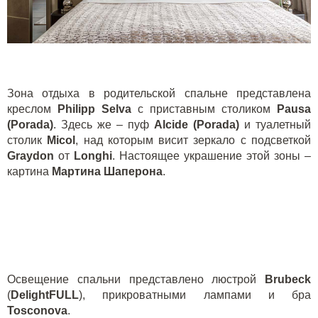
Зона отдыха в родительской спальне представлена
креслом
Philipp
Selva
с приставным столиком
Pausa
(
Porada
)
. Здесь же – пуф
Alcide
(
Porada
)
и туалетный
столик
Micol
, над которым висит зеркало с подсветкой
Graydon
от
Longhi
. Настоящее украшение этой зоны –
картина
Мартина Шаперона
.
Освещение спальни представлено люстрой
Brubeck
(
DelightFULL
), прикроватными лампами и бра
Tosconova
.