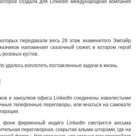
которое создала для LinkedIn международная компания
 которых передавали весь 28 этаж знаменитого Эмпайр
казчиков напоминает сказочный сюжет, в котором герой
 розовых кустов.
ects удалось воплотить поставленные задачи в жизнь.
!
ков и закоулков офиса LinkedIn соединены извилистыми
ечные телефонные переговоры, или мчаться на самокате
порации.
х фоне фирменный индиго LinkedIn смотрится весьма
ительная переговорная, сокрытая алыми шторами, где на