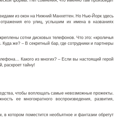
ческой формы. Нет сомнения, что именно там произойдет
видами из окон на Нижний Манхеттен. Но Нью-Йорк здесь
м отражения его улиц, услышим их имена в названиях
акреплены сотни дисковых телефонов. Что это: «кроличья
. Куда же? – В секретный бар, где сотрудники и партнеры
телефона… Какого из многих? – Если вы настоящий герой
й, раскроет тайну!
средства, чтобы воплощать самые невозможные прожекты.
ность ее многократного воспроизведения, развития,
м, в котором поместится необъятное и фантазии обретут