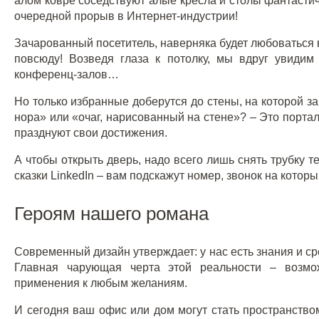
алом ковре соседствуют алые кресла и столы фантасти
очередной прорыв в Интернет-индустрии!
Зачарованный посетитель, наверняка будет любоваться 
повсюду! Возведя глаза к потолку, мы вдруг увиди
конференц-залов…
Но только избранные доберутся до стены, на которой з
нора» или «очаг, нарисованный на стене»? – Это портал
празднуют свои достижения.
А чтобы открыть дверь, надо всего лишь снять трубку 
сказки LinkedIn – вам подскажут номер, звонок на которы
Героям нашего романа
Современный дизайн утверждает: у нас есть знания и 
Главная чарующая черта этой реальности – возмож
применения к любым желаниям.
И сегодня ваш офис или дом могут стать пространство