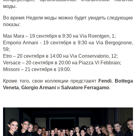
моды.
Во время Недели моды можно будет увидеть следующие
показы:
Max
Mara
– 19 сентября в 9:30 на
Via
Roentgen
, 1;
Emporio Armani
-
19
сентября в
9:30
на
Via Bergognone,
59;
Etro – 20
сентября в
14:00
на
Via Conservatorio, 12;
Versace – 20
сентября в
20:00
на
Piazza VI Febbraio;
Missoni
– 21 сентября в 19:00.
Кроме того, свои коллекции представят
Fendi
,
Bottega
Veneta
,
Giorgio Armani
и
Salvatore Ferragamo
.