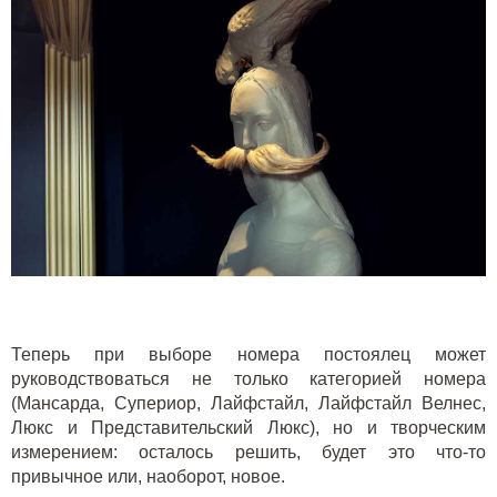
Теперь при выборе номера постоялец может
руководствоваться не только категорией номера
(Мансарда, Супериор, Лайфстайл, Лайфстайл Велнес,
Люкс и Представительский Люкс), но и творческим
измерением: осталось решить, будет это что-то
привычное или, наоборот, новое.