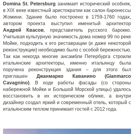
Domina St. Petersburg
занимает исторический особняк,
в
XIX
веке известный аристократии как салон баронессы
Жомини. Здание было построено в 1759-1760 годах,
автором проекта выступил именитый архитектор
Андрей Квасов
, представитель русского барокко.
Учитывая культурную значимость дома номер 99 по реке
Мойке, подходить к его реставрации (и даже некоторой
реконструкции) необходимо было с особой бережностью.
Так как некогда многие ансамбли Петербурга строили
итальянские архитекторы, именно итальянцу была
поручена реконструкция здания – для этого был
приглашен
Джанмарко Каванино (Gianmarco
Cavagnino)
. В ходе работы фасады (со стороны
набережной Мойки и Большой Морской улицы) удалось
восстановить в их историческом облике, а внутри
дизайнер создал яркий и современный отель, который с
итальянским теплом принимает гостей с 2012 года.