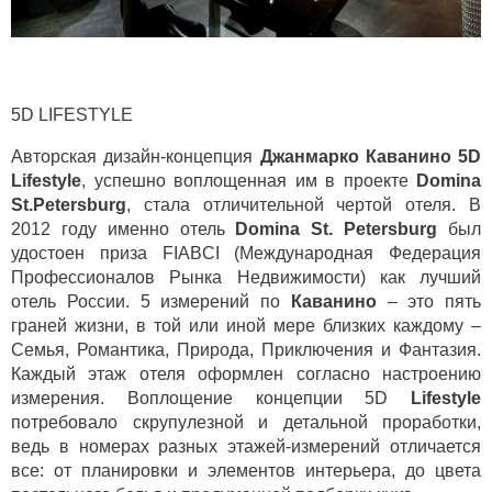
5
D
LIFESTYLE
Авторская дизайн-концепция
Джанмарко Каванино 5D
Lifestyle
, успешно воплощенная им в проекте
Domina
St.Petersburg
, стала отличительной чертой отеля. В
2012 году именно отель
Domina St. Petersburg
был
удостоен приза FIABCI (Международная Федерация
Профессионалов Рынка Недвижимости) как лучший
отель России. 5 измерений по
Каванино
– это пять
граней жизни, в той или иной мере близких каждому –
Семья, Романтика, Природа, Приключения и Фантазия.
Каждый этаж отеля оформлен согласно настроению
измерения. Воплощение концепции 5D
Lifestyle
потребовало скрупулезной и детальной проработки,
ведь в номерах разных этажей-измерений отличается
все: от планировки и элементов интерьера, до цвета