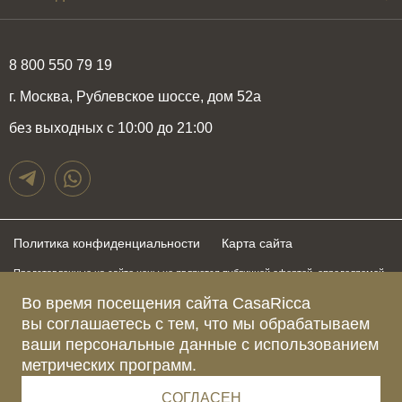
8 800 550 79 19
г. Москва, Рублевское шоссе, дом 52а
без выходных с 10:00 до 21:00
Политика конфиденциальности
Карта сайта
Представленные на сайте цены не являются публичной офертой, определяемой
положениями статьи 437 Гражданского Кодекса Российской Федерации и могут
быть изменены в любое время без предупреждения. Для получения актуальной и
Во время посещения сайта CasaRicca
подробной информации о стоимости, сроках и условиях поставки просьба
вы соглашаетесь с тем, что мы обрабатываем
обращаться к менеджерам по указанным выше телефонам
ваши персональные данные с использованием
метрических программ.
Зарегистрированное название компании
ОБЩЕСТВО С ОГРАНИЧЕННОЙ ОТВЕТСТВЕННОСТЬЮ “КАЗАРИККА”
Адрес Ш. РУБЛЁВСКОЕ, Д. 52А, ПОМЕЩ. I ЭТАЖ 2, КОМ. 81 Г.МОСКВА, ВН.ТЕР.
СОГЛАСЕН