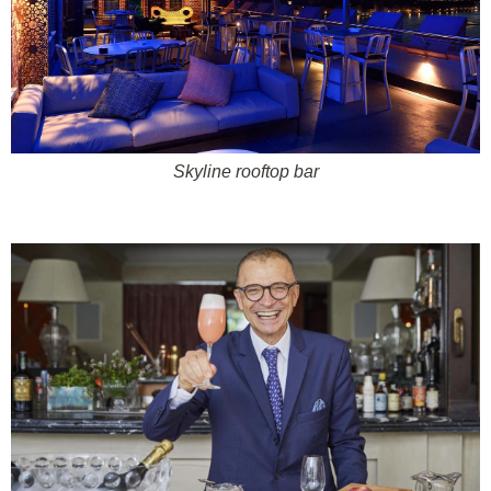
Skyline
rooftop
bar