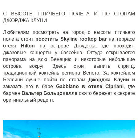
С ВЫСОТЫ ПТИЧЬЕГО ПОЛЕТА И ПО СТОПАМ
ДЖОРДЖА КЛУНИ
Любителям посмотреть на город с высоты птичьего
полета стоит
посетить Skyline rooftop bar
на террасе
отеля
Hilton
на острове Джудекка, где проходят
джазовые концерты у бассейна. Оттуда открывается
панорама на всю Венецию и некоторые небольшие
острова вокруг. Здесь стоит выпить спритц,
традиционный коктейль региона Венето. За коктейлем
Беллини лучше пойти по стопам
Джорджа Клуни
и
заказать его в баре
Gabbiano
в отеле
Cipriani
, где
бармен
Вальтер Больцонелла
свято бережет в секрете
оригинальный рецепт.