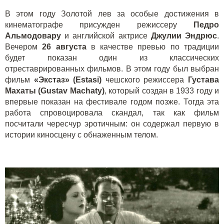
В этом году Золотой лев за особые достижения в
кинематографе присужден режиссеру
Педро
Альмодовару
и английской актрисе
Джулии Эндрюс
.
Вечером
26 августа
в качестве превью по традиции
будет показан один из классических
отреставрированных фильмов. В этом году был выбран
фильм
«Экстаз» (
Estasi
)
чешского режиссера
Густава
Махаты (
Gustav
Machaty
)
, который создан в 1933 году и
впервые показан на фестивале годом позже. Тогда эта
работа спровоцировала скандал, так как фильм
посчитали чересчур эротичным: он содержал первую в
истории киносцену с обнаженным телом.