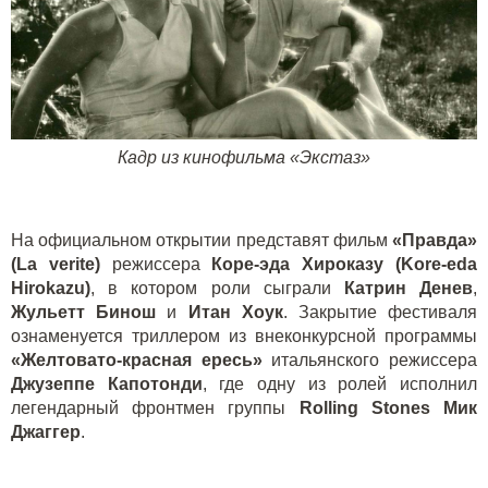
Кадр из кинофильма «Экстаз»
На официальном открытии представят фильм
«Правда»
(
La
verite
)
режиссера
Коре-эда Хироказу (
Kore
-
eda
Hirokazu
)
, в котором роли сыграли
Катрин Денев
,
Жульетт Бинош
и
Итан Хоук
. Закрытие фестиваля
ознаменуется триллером из внеконкурсной программы
«Желтовато-красная ересь»
итальянского режиссера
Джузеппе Капотонди
, где одну из ролей исполнил
легендарный фронтмен группы
Rolling
Stones
Мик
Джаггер
.