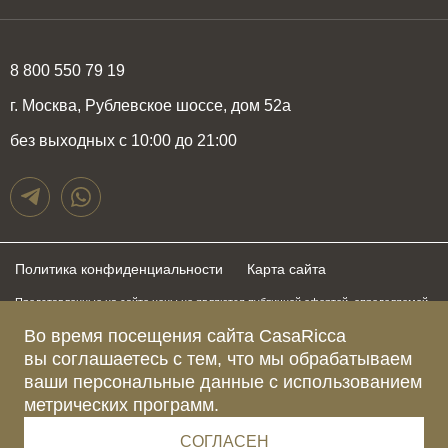
8 800 550 79 19
г. Москва, Рублевское шоссе, дом 52а
без выходных с 10:00 до 21:00
Политика конфиденциальности
Карта сайта
Представленные на сайте цены не являются публичной офертой, определяемой
положениями статьи 437 Гражданского Кодекса Российской Федерации и могут
быть изменены в любое время без предупреждения. Для получения актуальной и
Во время посещения сайта CasaRicca
подробной информации о стоимости, сроках и условиях поставки просьба
вы соглашаетесь с тем, что мы обрабатываем
обращаться к менеджерам по указанным выше телефонам
ваши персональные данные с использованием
метрических программ.
Зарегистрированное название компании
ОБЩЕСТВО С ОГРАНИЧЕННОЙ ОТВЕТСТВЕННОСТЬЮ “КАЗАРИККА”
Адрес Ш. РУБЛЁВСКОЕ, Д. 52А, ПОМЕЩ. I ЭТАЖ 2, КОМ. 81 Г.МОСКВА, ВН.ТЕР.
СОГЛАСЕН