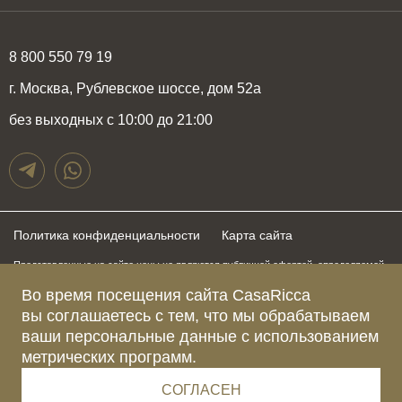
8 800 550 79 19
г. Москва, Рублевское шоссе, дом 52а
без выходных с 10:00 до 21:00
Политика конфиденциальности
Карта сайта
Представленные на сайте цены не являются публичной офертой, определяемой
положениями статьи 437 Гражданского Кодекса Российской Федерации и могут
быть изменены в любое время без предупреждения. Для получения актуальной и
Во время посещения сайта CasaRicca
подробной информации о стоимости, сроках и условиях поставки просьба
вы соглашаетесь с тем, что мы обрабатываем
обращаться к менеджерам по указанным выше телефонам
ваши персональные данные с использованием
метрических программ.
Зарегистрированное название компании
ОБЩЕСТВО С ОГРАНИЧЕННОЙ ОТВЕТСТВЕННОСТЬЮ “КАЗАРИККА”
Адрес Ш. РУБЛЁВСКОЕ, Д. 52А, ПОМЕЩ. I ЭТАЖ 2, КОМ. 81 Г.МОСКВА, ВН.ТЕР.
СОГЛАСЕН
Г. МУНИЦИПАЛЬНЫЙ ОКРУГ КРЫЛАТСКОЕ 121609 Россия