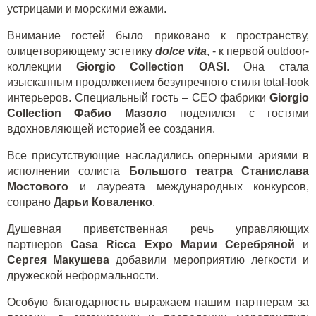
устрицами и морскими ежами.
Внимание гостей было приковано к пространству,
олицетворяющему эстетику
dolce vita
, - к первой outdoor-
коллекции
Giorgio Collection
OASI
. Она стала
изысканным продолжением безупречного стиля total-look
интерьеров. Специальный гость – CEO фабрики
Giorgio
Collection
Фабио Мазоло
поделился с гостями
вдохновляющей историей ее создания.
Все присутствующие насладились оперными ариями в
исполнении солиста
Большого театра Станислава
Мостового
и лауреата международных конкурсов,
сопрано
Дарьи Коваленко
.
Душевная приветственная речь управляющих
партнеров
Casa Ricca Expo
Марии Серебряной
и
Сергея Макушева
добавили мероприятию легкости и
дружеской неформальности.
Особую благодарность выражаем нашим партнерам за