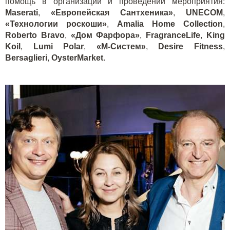
помощь в организации и проведении мероприятия:
Maserati
,
«Европейская Сантхеника»
,
UNECOM
,
«Технологии роскоши»
,
Amalia Home Collection
,
Roberto Bravo
,
«Дом Фарфора»
,
FragranceLife
,
King
Koil
,
Lumi Polar
,
«М-Систем»
,
Desire Fitness
,
Bersaglieri
,
OysterMarket
.