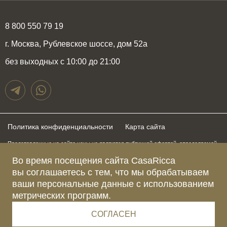
8 800 550 79 19
г. Москва, Рублевское шоссе, дом 52а
без выходных с 10:00 до 21:00
Политика конфиденциальности
Карта сайта
Представленные на сайте цены не являются публичной офертой, определяемой
положениями статьи 437 Гражданского Кодекса Российской Федерации и могут
быть изменены в любое время без предупреждения. Для получения актуальной и
Во время посещения сайта CasaRicca
подробной информации о стоимости, сроках и условиях поставки просьба
вы соглашаетесь с тем, что мы обрабатываем
обращаться к менеджерам по указанным выше телефонам
ваши персональные данные с использованием
метрических программ.
Зарегистрированное название компании
ОБЩЕСТВО С ОГРАНИЧЕННОЙ ОТВЕТСТВЕННОСТЬЮ “КАЗАРИККА”
Адрес Ш. РУБЛЁВСКОЕ, Д. 52А, ПОМЕЩ. I ЭТАЖ 2, КОМ. 81 Г.МОСКВА, ВН.ТЕР.
СОГЛАСЕН
Г. МУНИЦИПАЛЬНЫЙ ОКРУГ КРЫЛАТСКОЕ 121609 Россия