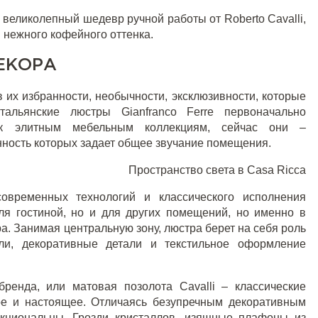
, великолепный шедевр ручной работы от
Roberto Cavalli
,
 нежного кофейного оттенка.
ЕКОРА
их избранности, необычности, эксклюзивности, которые
Итальянские люстры
Gianfranco Ferre
первоначально
ы к элитным мебельным коллекциям, сейчас они –
нность которых задает общее звучание помещения.
Пространство света в Casa Ricca
современных технологий и классического исполнения
ля гостиной, но и для других помещений, но именно в
а. Занимая центральную зону, люстра берет на себя роль
ли, декоративные детали и текстильное оформление
ренда, или матовая позолота Cavalli – классические
е и настоящее. Отличаясь безупречным декоративным
циональны. Грозди кристаллов, изящные плафоны из