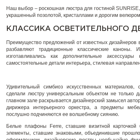
Наш выбор –
роскошная люстра для гостиной SUNRISE
украшенный позолотой, кристаллами и дорогим велюром
КЛАССИКА ОСВЕТИТЕЛЬНОГО Д
Преимущество предложений от известных дизайнеров в 
разбавляют традиционные классические каноны. 
изготавливались как дополнительные аксессуар
самостоятельные детали интерьера, стилевая направле
Удивительный симбиоз искусственных материалов, 
сделали люстру универсальным объектом не только д
главном зале раскрывается дизайнерский замысел автор
дирижера интерьерного оркестра, а предметы мебе
послушно подчиняются ее волшебному сиянию.
Белые плафоны Ferre, ставшие визитной карточкой б
элементы, ставшие знаковыми, объединившие прошло
оформлением,
дизайнерские люстры
необычайно функ