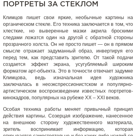
ПОРТРЕТЫ ЗА СТЕКЛОМ
Климцов пишет свои яркие, необычные картины на
органическом стекле. Его техника заключается в том, что
хлесткие, но выверенные мазки акрила броскими
следами ложатся один на другой с обратной стороны
прозрачного холста. Он не просто пишет — он в прямом
смысле отражает задуманный образ, инвертируя его
перед тем, как представить зрителю. От такой подачи
создается эффект экрана, усугубляемый широким
форматом арт-объекта. Это в точности отвечает задумке
Климцова, ведь изначальная идея художника
заключалась в неоэкспрессионистском и популярно-
артистическом воспроизведении известных портретов-
кинокадров, популярных на рубеже ХХ – XXI веков.
Особая техника работы меняет привычный принцип
действия картины. Созерцая изображение, нанесенное
на внешнюю сторону художественного материала,
зритель воспринимает информацию, которая
открывается самостоятельно и без каких-либо усилий со