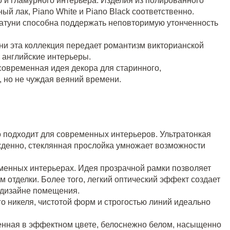
 и гламурного интерьера. Изделия из полированного
й лак, Piano White и Piano Black соответственно.
латуни способна поддержать неповторимую утонченность
уни эта коллекция передает романтизм викторианской
о английские интерьеры.
 современная идея декора для старинного,
 но не чуждая веяний времени.
о подходит для современных интерьеров. Ультратонкая
жденно, стеклянная прослойка умножает возможности
менных интерьерах. Идея прозрачной рамки позволяет
 отделки. Более того, легкий оптический эффект создает
 дизайне помещения.
о никеля, чистотой форм и строгостью линий идеально
лненная в эффектном цвете, белоснежно белом, насыщенно