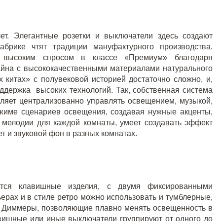
ет. Элегантные розетки и выключатели здесь создают
брике чтят традиции мануфактурного производства.
ся высоким спросом в классе «Премиум» благодаря
зайна с высококачественными материалами натурального
 китах» с полувековой историей достаточно сложно, и,
оддержка высоких технологий. Так, собственная система
воляет централизованно управлять освещением, музыкой,
режиме сценариев освещения, создавая нужные акценты,
 мелодии для каждой комнаты, умеет создавать эффект
т и звуковой фон в разных комнатах.
тся клавишные изделия, с двумя фиксированными
ьерах и в стиле ретро можно использовать и тумблерные,
. Диммеры, позволяющие плавно менять освещенность в
лавишные или иные выключатели группируют от одного до