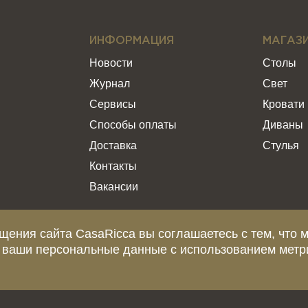
ИНФОРМАЦИЯ
МАГАЗ
Новости
Столы
Журнал
Свет
Сервисы
Кровати
Способы оплаты
Диваны
Доставка
Стулья
Контакты
Вакансии
щения сайта CasaRicca вы соглашаетесь с тем, что 
 ваши персональные данные с использованием метр
еделяемой положениями статьи 437 Гражданского Кодекса Российской Ф
и о стоимости, сроках и условиях поставки просьба обращаться к мен