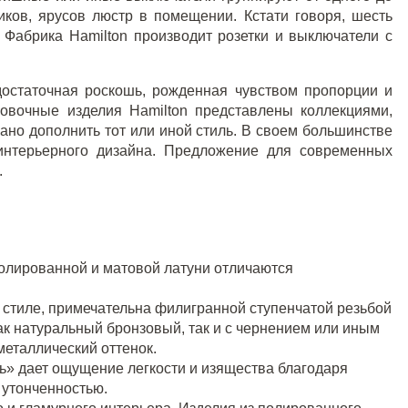
иков, ярусов люстр в помещении. Кстати говоря, шесть
 Фабрика Hamilton производит розетки и выключатели с
достаточная роскошь, рожденная чувством пропорции и
новочные изделия Hamilton представлены коллекциями,
ано дополнить тот или иной стиль. В своем большинстве
интерьерного дизайна. Предложение для современных
.
полированной и матовой латуни отличаются
м стиле, примечательна филигранной ступенчатой резьбой
ак натуральный бронзовый, так и с чернением или иным
еталлический оттенок.
унь» дает ощущение легкости и изящества благодаря
 утонченностью.