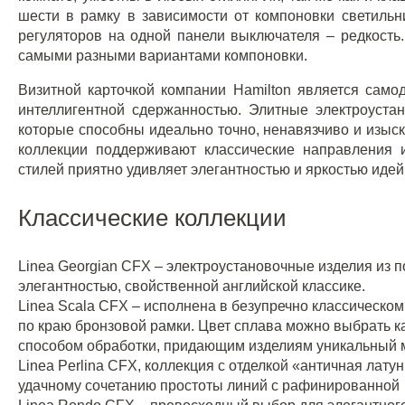
шести в рамку в зависимости от компоновки светильн
регуляторов на одной панели выключателя – редкость.
самыми разными вариантами компоновки.
Визитной карточкой компании Hamilton является само
интеллигентной сдержанностью. Элитные электроуста
которые способны идеально точно, ненавязчиво и изыск
коллекции поддерживают классические направления 
стилей приятно удивляет элегантностью и яркостью идей
Классические коллекции
Linea Georgian CFX – электроустановочные изделия из 
элегантностью, свойственной английской классике.
Linea Scala CFX – исполнена в безупречно классическо
по краю бронзовой рамки. Цвет сплава можно выбрать к
способом обработки, придающим изделиям уникальный м
Linea Perlina CFX, коллекция с отделкой «античная лат
удачному сочетанию простоты линий с рафинированной