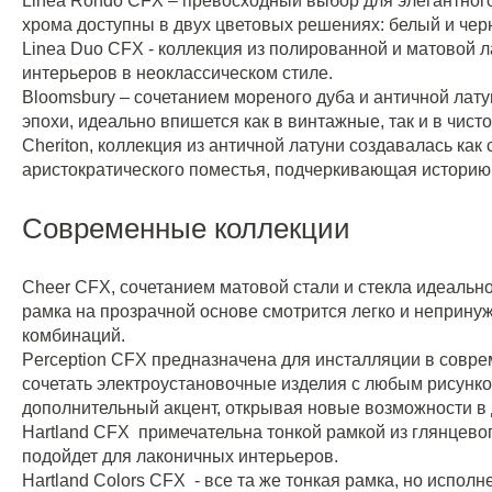
Linea Rondo CFX – превосходный выбор для элегантного
хрома доступны в двух цветовых решениях: белый и черны
Linea Duo CFX - коллекция из полированной и матовой 
интерьеров в неоклассическом стиле.
Bloomsbury – сочетанием мореного дуба и античной лат
эпохи, идеально впишется как в винтажные, так и в чист
Cheriton, коллекция из античной латуни создавалась как
аристократического поместья, подчеркивающая историю,
Современные коллекции
Cheer CFX, сочетанием матовой стали и стекла идеальн
рамка на прозрачной основе смотрится легко и неприну
комбинаций.
Perception CFX предназначена для инсталляции в совре
сочетать электроустановочные изделия с любым рисунком
дополнительный акцент, открывая новые возможности в
Hartland CFX примечательна тонкой рамкой из глянцевог
подойдет для лаконичных интерьеров.
Hartland Colors CFX - все та же тонкая рамка, но испо