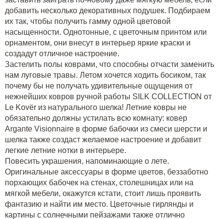
добавить несколько декоративных подушек. Подбираем
их так, чтобы получить гамму одной цветовой
насыщенности. Однотонные, с цветочным принтом или
орнаментом, они внесут в интерьер яркие краски и
создадут отличное настроение.
Застелить полы коврами, что способны отчасти заменить
нам луговые травы. Летом хочется ходить босиком, так
почему бы не получать удивительные ощущения от
нежнейших
ковров ручной работы
SILK COLLECTION от
Le Kovёr из натурального шелка! Летние ковры не
обязательно должны устилать всю комнату:
ковер
Argante Visionnaire в форме бабочки
из смеси шерсти и
шелка также создаст желаемое настроение и добавит
легкие летние нотки в интерьере.
Повесить украшения, напоминающие о лете.
Оригинальные аксессуары в форме цветов, беззаботно
порхающих бабочек на стенах, столешницах или на
мягкой мебели, окажутся кстати, стоит лишь проявить
фантазию и найти им место. Цветочные гирлянды и
картины с солнечными пейзажами также отлично