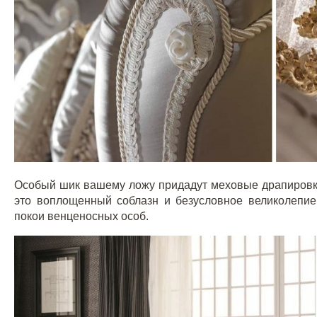
Особый шик вашему ложу придадут меховые драпировк
это воплощенный соблазн и безусловное великолепи
покои венценосных особ.