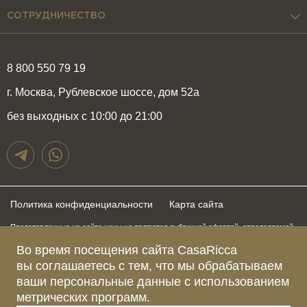
СОТРУДНИЧЕСТВО
8 800 550 79 19
г. Москва, Рублевское шоссе, дом 52а
без выходных с 10:00 до 21:00
Политика конфиденциальности
Карта сайта
Представленные на сайте цены не являются публичной офертой, определяемой
положениями статьи 437 Гражданского Кодекса Российской Федерации и могут
Во время посещения сайта CasaRicca
быть изменены в любое время без предупреждения. Для получения актуальной и
подробной информации о стоимости, сроках и условиях поставки просьба
вы соглашаетесь с тем, что мы обрабатываем
обращаться к менеджерам по указанным выше телефонам
ваши персональные данные с использованием
метрических программ.
Зарегистрированное название компании