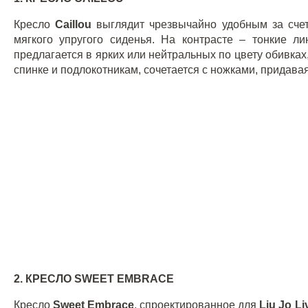
Кресло
Caillou
выглядит чрезвычайно удобным за сч
мягкого упругого сиденья. На контрасте – тонкие 
предлагается в ярких или нейтральных по цвету обивка
спинке и подлокотникам, сочетается с ножками, придава
2. КРЕСЛО
SWEET
EMBRACE
Кресло
Sweet
Embrace
, спроектированное для
Liu
Jo
Li