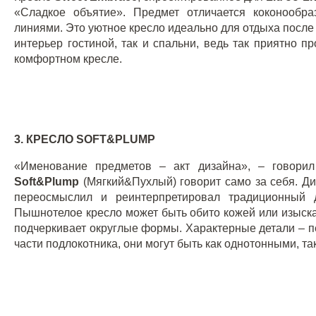
«Сладкое объятие». Предмет отличается коконообр
линиями. Это уютное кресло идеально для отдыха после
интерьер гостиной, так и спальни, ведь так приятно п
комфортном кресле.
3.
КРЕСЛО
SOFT&PLUMP
«Именование предметов – акт дизайна», – говори
Soft
&
Plump
(Мягкий&Пухлый) говорит само за себя. Д
переосмыслил и реинтерпретировал традиционный д
Пышнотелое кресло может быть обито кожей или изыскан
подчеркивает округлые формы. Характерные детали – п
части подлокотника, они могут быть как однотонными, та