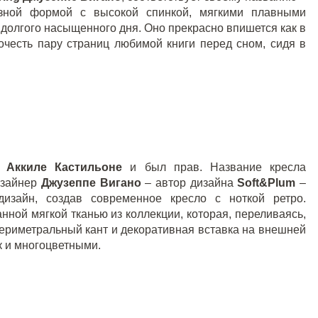
азной формой с высокой спинкой, мягкими плавными
 долгого насыщенного дня. Оно прекрасно впишется как в
рочесть пару страниц любимой книги перед сном, сидя в
л
Аккиле Кастильоне
и был прав. Название кресла
изайнер
Джузеппе Вигано
– автор дизайна
Soft
&
Plum
–
изайн, создав современное кресло с ноткой ретро.
ной мягкой тканью из коллекции, которая, переливаясь,
ериметральный кант и декоративная вставка на внешней
к и многоцветными.