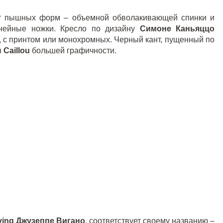
ет пышных форм – объемной обволакивающей спинки и
линейные ножки. Кресло по дизайну
Симоне Каньяццо
х, с принтом или монохромных. Черный кант, пущенный по
я
Caillou
большей графичности.
ving
Джузеппе Вигано
, соответствует своему названию –