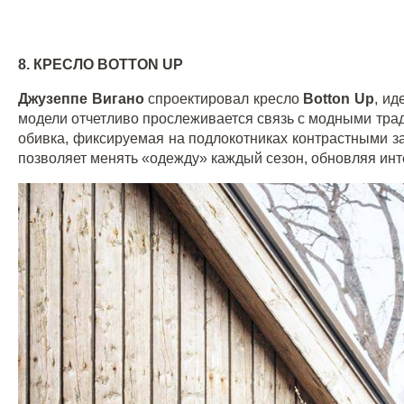
8. КРЕСЛО
BOTTON
UP
Джузеппе Вигано
спроектировал кресло
Botton
Up
, и
модели отчетливо прослеживается связь с модными тра
обивка, фиксируемая на подлокотниках контрастными з
позволяет менять «одежду» каждый сезон, обновляя ин