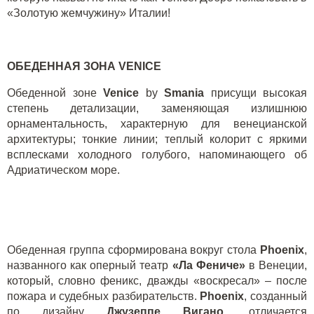
«Золотую жемчужину» Италии!
ОБЕДЕННАЯ ЗОНА
VENICE
Обеденной зоне
Venice
by
Smania
присущи высокая
степень детализации, заменяющая излишнюю
орнаментальность, характерную для венецианской
архитектуры; тонкие линии; теплый колорит с яркими
всплесками холодного голубого, напоминающего об
Адриатическом море.
Обеденная группа сформирована вокруг стола
Phoenix
,
названного как оперный театр
«Ла Фениче»
в Венеции,
который, словно феникс, дважды «воскресал» – после
пожара и судебных разбирательств.
Phoenix
, созданный
по дизайну
Джузеппе Вигано
, отличается