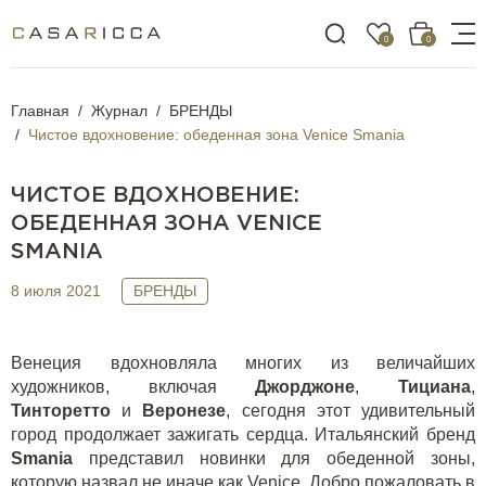
0
0
Главная
Журнал
БРЕНДЫ
Чистое вдохновение: обеденная зона Venice Smania
ЧИСТОЕ ВДОХНОВЕНИЕ:
ОБЕДЕННАЯ ЗОНА VENICE
SMANIA
8 июля 2021
БРЕНДЫ
Венеция вдохновляла многих из величайших
художников, включая
Джорджоне
,
Тициана
,
Тинторетто
и
Веронезе
, сегодня этот удивительный
город продолжает зажигать сердца. Итальянский бренд
Smania
представил новинки для обеденной зоны,
которую назвал не иначе как
Venice
. Добро пожаловать в