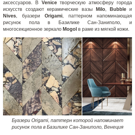
аксессуаров. В
Venice
творческую атмосферу города
искусств создают керамические вазы
Milo
,
Bubble
и
Nives
, буазери
Origami
, паттерном напоминающая
рисунок пола в Базилике Сан-Заниполо, и
многосекционное зеркало
Mogol
в раме из мягкой кожи.
Буазери
Origami
, паттерн которой напоминает
рисунок пола в Базилике Сан-Заниполо, Венеция