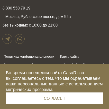
8 800 550 79 19
г. Москва, Рублевское шоссе, дом 52а
без выходных с 10:00 до 21:00
Политика конфиденциальности
Карта сайта
Представленные на сайте цены не являются публичной офертой, определяемой
положениями статьи 437 Гражданского Кодекса Российской Федерации и могут
Во время посещения сайта CasaRicca
быть изменены в любое время без предупреждения. Для получения актуальной и
подробной информации о стоимости, сроках и условиях поставки просьба
вы соглашаетесь с тем, что мы обрабатываем
обращаться к менеджерам по указанным выше телефонам
ваши персональные данные с использованием
метрических программ.
Зарегистрированное название компании
ОБЩЕСТВО С ОГРАНИЧЕННОЙ ОТВЕТСТВЕННОСТЬЮ “КАЗАРИККА”
Адрес Ш. РУБЛЁВСКОЕ, Д. 52А, ПОМЕЩ. I ЭТАЖ 2, КОМ. 81 Г.МОСКВА, ВН.ТЕР.
СОГЛАСЕН
Г. МУНИЦИПАЛЬНЫЙ ОКРУГ КРЫЛАТСКОЕ 121609 Россия
Телефон компании +79015477974