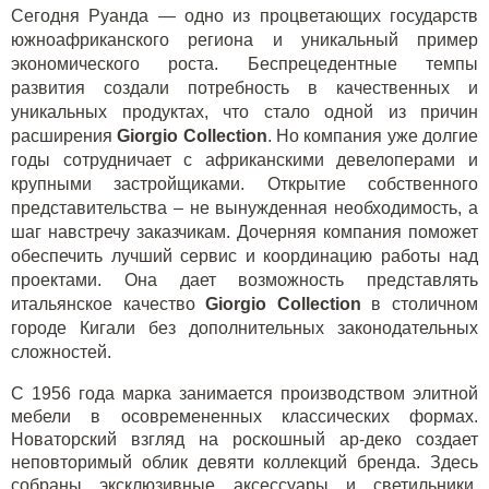
Сегодня Руанда — одно из процветающих государств
южноафриканского региона и уникальный пример
экономического роста. Беспрецедентные темпы
развития создали потребность в качественных и
уникальных продуктах, что стало одной из причин
расширения
Giorgio Collection
. Но компания уже долгие
годы сотрудничает с африканскими девелоперами и
крупными застройщиками. Открытие собственного
представительства – не вынужденная необходимость, а
шаг навстречу заказчикам. Дочерняя компания поможет
обеспечить лучший сервис и координацию работы над
проектами. Она дает возможность представлять
итальянское качество
Giorgio Collection
в столичном
городе Кигали без дополнительных законодательных
сложностей.
С 1956 года марка занимается производством элитной
мебели в осовремененных классических формах.
Новаторский взгляд на роскошный ар-деко создает
неповторимый облик девяти коллекций бренда. Здесь
собраны эксклюзивные аксессуары и светильники,