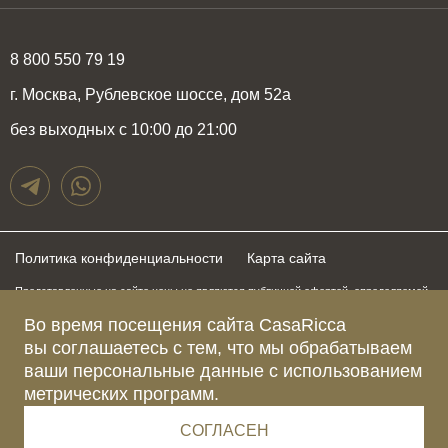
8 800 550 79 19
г. Москва, Рублевское шоссе, дом 52а
без выходных с 10:00 до 21:00
Политика конфиденциальности
Карта сайта
Представленные на сайте цены не являются публичной офертой, определяемой
положениями статьи 437 Гражданского Кодекса Российской Федерации и могут
Во время посещения сайта CasaRicca
быть изменены в любое время без предупреждения. Для получения актуальной и
подробной информации о стоимости, сроках и условиях поставки просьба
вы соглашаетесь с тем, что мы обрабатываем
обращаться к менеджерам по указанным выше телефонам
ваши персональные данные с использованием
метрических программ.
Зарегистрированное название компании
ОБЩЕСТВО С ОГРАНИЧЕННОЙ ОТВЕТСТВЕННОСТЬЮ “КАЗАРИККА”
Адрес Ш. РУБЛЁВСКОЕ, Д. 52А, ПОМЕЩ. I ЭТАЖ 2, КОМ. 81 Г.МОСКВА, ВН.ТЕР.
СОГЛАСЕН
Г. МУНИЦИПАЛЬНЫЙ ОКРУГ КРЫЛАТСКОЕ 121609 Россия