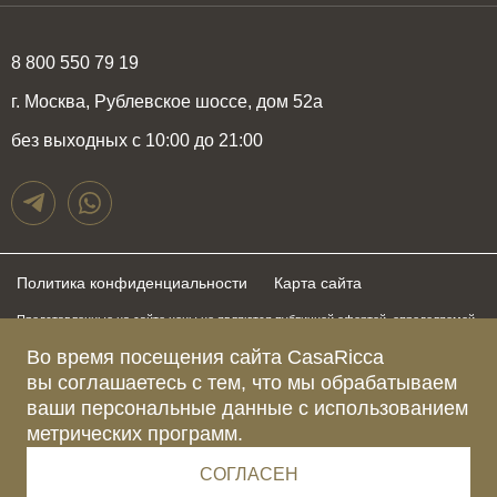
8 800 550 79 19
г. Москва, Рублевское шоссе, дом 52а
без выходных с 10:00 до 21:00
Политика конфиденциальности
Карта сайта
Представленные на сайте цены не являются публичной офертой, определяемой
положениями статьи 437 Гражданского Кодекса Российской Федерации и могут
быть изменены в любое время без предупреждения. Для получения актуальной и
Во время посещения сайта CasaRicca
подробной информации о стоимости, сроках и условиях поставки просьба
вы соглашаетесь с тем, что мы обрабатываем
обращаться к менеджерам по указанным выше телефонам
ваши персональные данные с использованием
метрических программ.
Зарегистрированное название компании
ОБЩЕСТВО С ОГРАНИЧЕННОЙ ОТВЕТСТВЕННОСТЬЮ “КАЗАРИККА”
Адрес Ш. РУБЛЁВСКОЕ, Д. 52А, ПОМЕЩ. I ЭТАЖ 2, КОМ. 81 Г.МОСКВА, ВН.ТЕР.
СОГЛАСЕН
Г. МУНИЦИПАЛЬНЫЙ ОКРУГ КРЫЛАТСКОЕ 121609 Россия