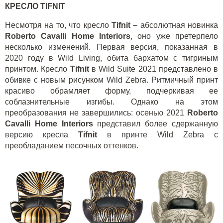
КРЕСЛО
TIFNIT
Несмотря на то, что кресло
Tifnit
– абсолютная новинка
Roberto
Cavalli
Home
Interiors
, оно уже претерпело
несколько изменений. Первая версия, показанная в
2020 году в
Wild Living
, обита бархатом с тигриным
принтом. Кресло
Tifnit
в
Wild Suite
2021 представлено в
обивке с новым рисунком
Wild Zebra
. Ритмичный принт
красиво обрамляет форму, подчеркивая ее
соблазнительные изгибы. Однако на этом
преобразования не завершились: осенью 2021
Roberto
Cavalli
Home
Interiors
представил более сдержанную
версию кресла
Tifnit
в принте
Wild
Zebra
с
преобладанием песочных оттенков.