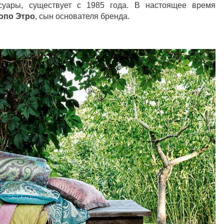
суары, существует с 1985 года. В настоящее время
опо Этро
, сын основателя бренда.