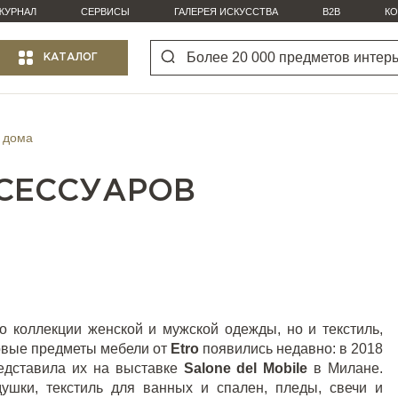
ЖУРНАЛ
СЕРВИСЫ
ГАЛЕРЕЯ ИСКУССТВА
B2B
КО
КАТАЛОГ
я дома
КСЕССУАРОВ
о коллекции женской и мужской одежды, но и текстиль,
ервые предметы мебели от
Etro
появились недавно: в 2018
едставила их на выставке
Salone
del
Mobile
в Милане.
душки,
текстиль
для ванных и спален, пледы, свечи и