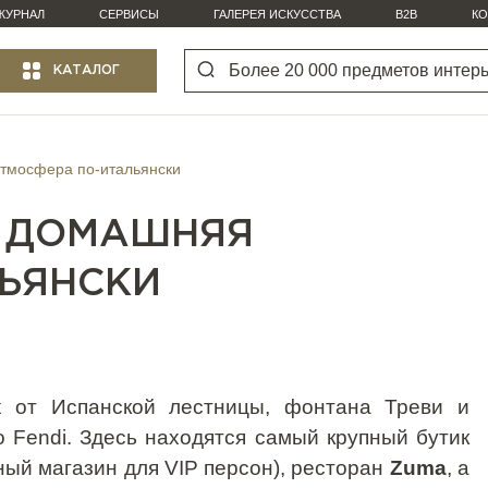
ЖУРНАЛ
СЕРВИСЫ
ГАЛЕРЕЯ ИСКУССТВА
B2B
КО
КАТАЛОГ
 атмосфера по-итальянски
S: ДОМАШНЯЯ
ЬЯНСКИ
х от Испанской лестницы, фонтана Треви и
цо
Fendi
. Здесь находятся самый крупный бутик
ный магазин для
VIP
персон), ресторан
Zuma
, а