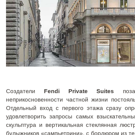
Создатели
Fendi
Private
Suites
позаб
неприкосновенности частной жизни постоял
Отдельный вход с первого этажа сразу опр
удовлетворить запросы самых взыскательн
скульптура и вертикальная стеклянная люс
булыжников «сампьетрини», с бордюром из тем