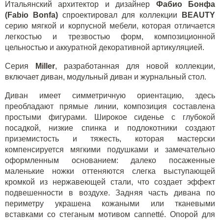
Итальянский архитектор и дизайнер
Фабио Бонфа
(Fabio Bonf
a
)
спроектировал для коллекции
BEAUTY
серию мягкой и корпусной мебели, которая отличается
легкостью и трезвостью форм, композиционной
цельностью и аккуратной декоративной артикуляцией.
Серия
Miller
, разработанная для новой коллекции,
включает диван, модульный диван и журнальный стол.
Диван имеет симметричную ориентацию, здесь
преобладают прямые линии, композиция составлена
простыми фигурами. Широкое сиденье с глубокой
посадкой, низкие спинка и подлокотники создают
приземистость и тяжесть, которая мастерски
компенсируется мягкими подушками и замечательно
оформленным основанием: далеко посаженные
маленькие ножки оттеняются слегка выступающей
кромкой из нержавеющей стали, что создает эффект
подвешенности в воздухе. Задняя часть дивана по
периметру украшена кожаными или тканевыми
вставками со стеганым мотивом cannetté. Опорой для