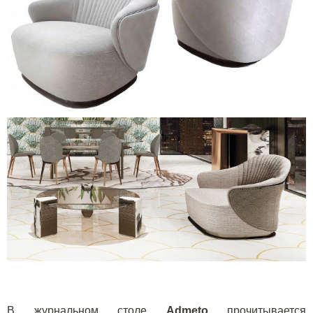
В журнальном столе
A
dmeto
прочитывается