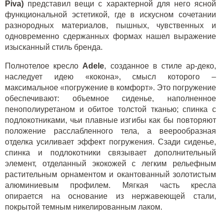
Piva)
представил вещи с характерной для него ясной
функциональной эстетикой, где в искусном сочетании
разнородных материалов, пышных, чувственных и
одновременно сдержанных формах нашел выражение
изысканный стиль бренда.
Полнотелое кресло
Adele
, созданное в стиле ар-деко,
наследует идею «кокона», смысл которого
–
максимальное «погружение в комфорт». Это погружение
обеспечивают: объемное сиденье, наполненное
пенополиуретаном и обитое толстой тканью; спинка с
подлокотниками, чьи плавные изгибы как бы повторяют
положение расслабленного тела, а веерообразная
отделка усиливает эффект погружения. Сзади сиденье,
спинка и подлокотники связывает дополнительный
элемент, отделанный экокожей с легким рельефным
растительным орнаментом и окантованный золотистым
алюминиевым профилем. Мягкая часть кресла
опирается на основание из нержавеющей стали,
покрытой темным никелированным лаком.