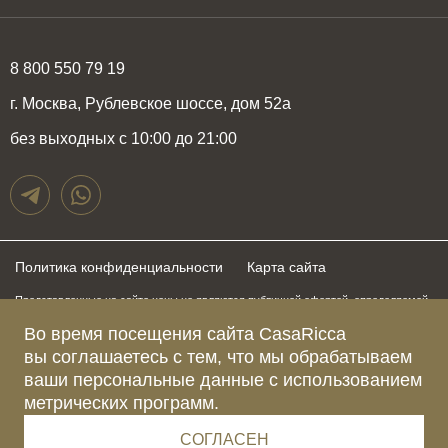
8 800 550 79 19
г. Москва, Рублевское шоссе, дом 52а
без выходных с 10:00 до 21:00
Политика конфиденциальности
Карта сайта
Представленные на сайте цены не являются публичной офертой, определяемой
положениями статьи 437 Гражданского Кодекса Российской Федерации и могут
Во время посещения сайта CasaRicca
быть изменены в любое время без предупреждения. Для получения актуальной и
подробной информации о стоимости, сроках и условиях поставки просьба
вы соглашаетесь с тем, что мы обрабатываем
обращаться к менеджерам по указанным выше телефонам
ваши персональные данные с использованием
метрических программ.
Зарегистрированное название компании
ОБЩЕСТВО С ОГРАНИЧЕННОЙ ОТВЕТСТВЕННОСТЬЮ “КАЗАРИККА”
Адрес Ш. РУБЛЁВСКОЕ, Д. 52А, ПОМЕЩ. I ЭТАЖ 2, КОМ. 81 Г.МОСКВА, ВН.ТЕР.
СОГЛАСЕН