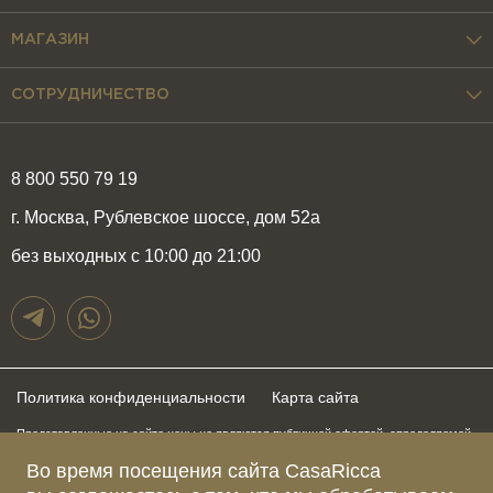
МАГАЗИН
СОТРУДНИЧЕСТВО
8 800 550 79 19
г. Москва, Рублевское шоссе, дом 52а
без выходных с 10:00 до 21:00
Политика конфиденциальности
Карта сайта
Представленные на сайте цены не являются публичной офертой, определяемой
положениями статьи 437 Гражданского Кодекса Российской Федерации и могут
быть изменены в любое время без предупреждения. Для получения актуальной и
Во время посещения сайта CasaRicca
подробной информации о стоимости, сроках и условиях поставки просьба