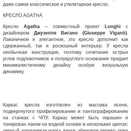
даже самое классическое и утилитарное кресло.
КРЕСЛО AGATHA
Кресло
A
gatha
– совместный проект
Longhi
с
дизайнером
Джузеппе Вигано (Giuseppe Viganò)
.
Лаконичное и элегантное, это кресло дополнит как
сдержанный, так и роскошный интерьер. У кресла
необычная конструкция, поэтому сочетание острых
углов подлокотников и полукруглого основания придает
минималистичному дизайну особую визуальную
динамику.
Каркас кресла изготовлен из массива ясеня,
подвергнутого профилированию и пантографированию
на станках с ЧПУ. Каркас может быть окрашен и
тонирован лаком на водной основе в нескольких цветах:
черный, коричневая норка, венге, эбеновое дерево, орех