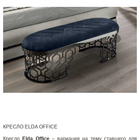
КРЕСЛО
ELDA
OFFICE
Кресло
Elda
Office
– вариация на тему ставшего для