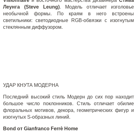
Visionnaire
и восточного мастерства дизайнера
Стива
Леунга (
Steve
Leung
)
. Модель отличает изголовье
необычной формы. По краям в него встроены
светильники: светодиодные RGB-обвязки с изогнутым
стеклянным диффузором.
УДАР КНУТА МОДЕРНА
Последний высокий стиль Модерн до сих пор находит
большое число поклонников. Стиль отличает обилие
флоральных мотивов, декора, геометрических фигур и
изогнутых
S
-образных линий.
Bond
от
Gianfranco
Ferr
è
Home