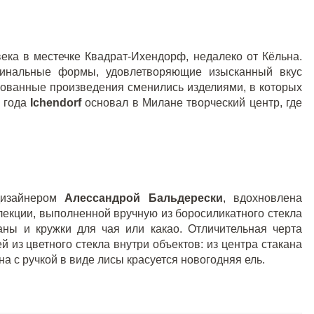
века в местечке Квадрат-Ихендорф, недалеко от Кёльна.
гинальные формы, удовлетворяющие изысканный вкус
тированные произведения сменились изделиями, в которых
0 года
Ichendorf
основал в Милане творческий центр, где
дизайнером
Алессандрой Бальдерески
, вдохновлена
ллекции, выполненной вручную из боросиликатного стекла
аны и кружки для чая или какао. Отличительная черта
 из цветного стекла внутри объектов: из центра стакана
а с ручкой в виде лисы красуется новогодняя ель.