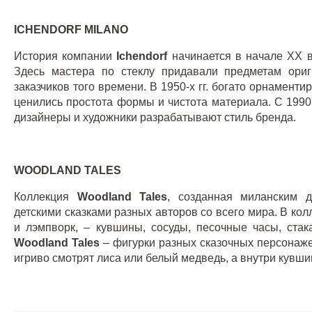
ICHENDORF MILANO
История компании
Ichendorf
начинается в начале
XX
Здесь мастера по стеклу придавали предметам ори
заказчиков того времени. В 1950-х гг. богато орнамен
ценились простота формы и чистота материала. С 199
дизайнеры и художники разрабатывают стиль бренда.
WOODLAND TALES
Коллекция
Woodland
Tales
, созданная миланским 
детскими сказками разных авторов со всего мира. В ко
и лэмпворк, – кувшины, сосуды, песочные часы, стак
Woodland
Tales
– фигурки разных сказочных персонажей
игриво смотрят лиса или белый медведь, а внутри кувшин