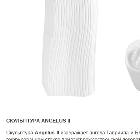
СКУЛЬПТУРА
ANGELUS
II
Скульптура
Angelus
II
изображает ангела Гавриила и Б
гофрированном стекле придают рождественской декора