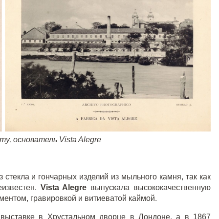
ту, основатель
Vista
Alegre
 стекла и гончарных изделий из мыльного камня, так как
еизвестен.
Vista
Alegre
выпускала высококачественную
аментом, гравировкой и витиеватой каймой.
выставке в Хрустальном дворце в Лондоне, а в 1867