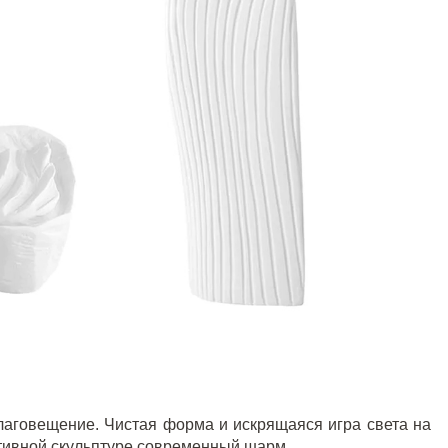
лаговещение. Чистая форма и искрящаяся игра света на
тивной скульптуре современный шарм.