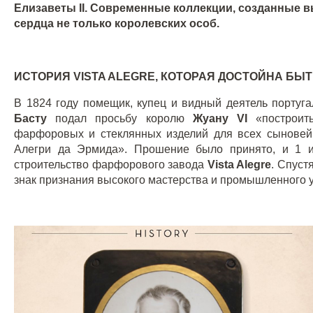
Елизаветы
II
. Современные коллекции, созданные 
сердца не только королевских особ.
ИСТОРИЯ
VISTA
ALEGRE
, КОТОРАЯ ДОСТОЙНА Б
В 1824 году помещик, купец и видный деятель португ
Басту
подал просьбу королю
Жуану
VI
«построит
фарфоровых и стеклянных изделий для всех сыновей
Алегри да Эрмида». Прошение было принято, и 1 
строительство фарфорового завода
Vista
Alegre
. Спуст
знак признания высокого мастерства и промышленного у