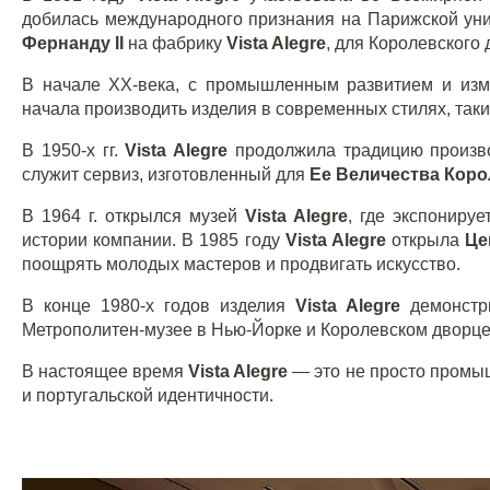
добилась международного признания на Парижской унив
Фернанду
II
на фабрику
Vista
Alegre
, для Королевского 
В начале
XX
-века, с промышленным развитием и изм
начала производить изделия в современных стилях, таки
В 1950-х гг.
Vista
Alegre
продолжила традицию произво
служит сервиз, изготовленный для
Ее Величества Кор
В 1964 г. открылся музей
Vista
Alegre
, где экспониру
истории компании. В 1985 году
Vista
Alegre
открыла
Це
поощрять молодых мастеров и продвигать искусство.
В конце 1980-х годов изделия
Vista Alegre
демонстр
Метрополитен-музее в Нью-Йорке и Королевском дворце
В настоящее время
Vista Alegre
— это не просто промыш
и португальской идентичности.