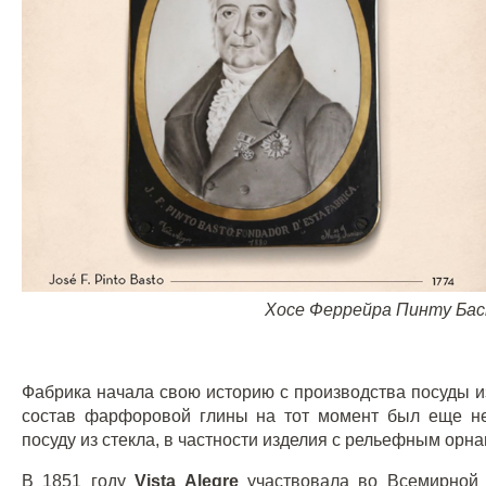
Хосе Феррейра Пинту Бас
Фабрика начала свою историю с производства посуды из
состав фарфоровой глины на тот момент был еще н
посуду из стекла, в частности изделия с рельефным орн
В 1851 году
Vista
Alegre
участвовала во Всемирной 