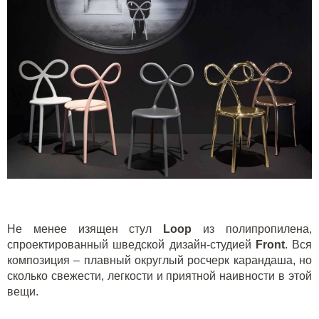
Не менее изящен стул
L
oop
из полипропилена,
спроектированный шведской дизайн-студией
Front
. Вся
композиция – плавный округлый росчерк карандаша, но
сколько свежести, легкости и приятной наивности в этой
вещи.