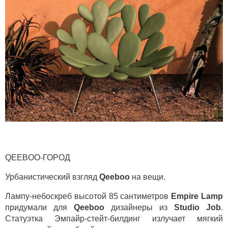
QEEBOO-ГОРОД
Урбанистический взгляд
Q
eeboo
на вещи.
Лампу-небоскреб высотой 85 сантиметров
E
mpire
Lamp
придумали для
Q
eeboo
дизайнеры из
Studio Job
.
Статуэтка Эмпайр-стейт-билдинг излучает мягкий