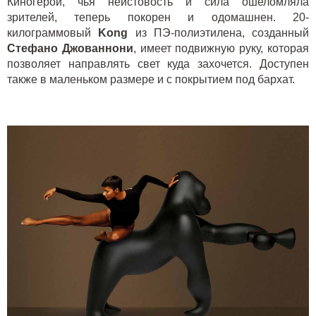
Киногерой, чья неистовость и сила ошеломляла
зрителей, теперь покорен и одомашнен. 20-
килограммовый
K
ong
из ПЭ-полиэтилена, созданный
Стефано Джованнони
, имеет подвижную руку, которая
позволяет направлять свет куда захочется. Доступен
также в маленьком размере и с покрытием под бархат.