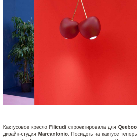
Кактусовое кресло
F
ilicudi
спроектировала для
Q
eeboo
дизайн-студия
Marcantonio
. Посидеть на кактусе теперь