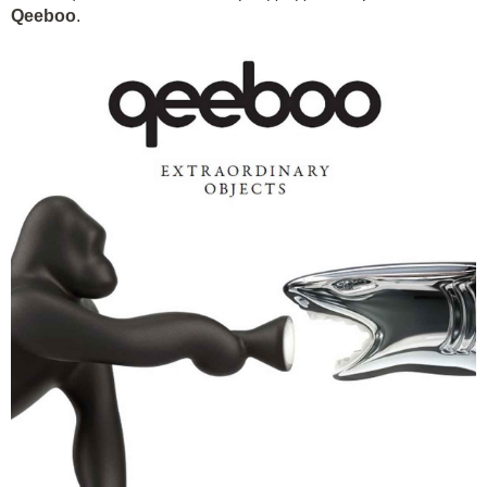
Q
eeboo
.