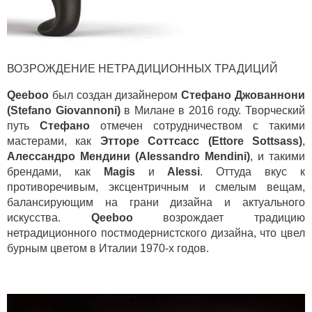
ВОЗРОЖДЕНИЕ НЕТРАДИЦИОННЫХ ТРАДИЦИЙ
Q
eeboo
был создан дизайнером
Стефано Джованнони
(Stefano Giovannoni)
в Милане в 2016 году. Творческий
путь
Стефано
отмечен сотрудничеством с такими
мастерами, как
Этторе Соттсасс (Ettore Sottsass)
,
Алессандро Мендини (Alessandro Mendini)
, и такими
брендами, как
Magis
и
Alessi
. Оттуда вкус к
противоречивым, эксцентричным и смелым вещам,
балансирующим на грани дизайна и актуального
искусства.
Q
eeboo
возрождает традицию
нетрадиционного постмодернистского дизайна, что цвел
бурным цветом в Италии 1970-х годов.