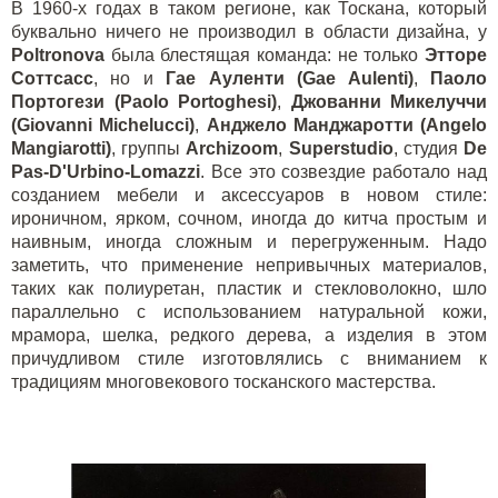
В 1960-х годах в таком регионе, как Тоскана, который
буквально ничего не производил в области дизайна, у
Poltronova
была блестящая команда: не только
Этторе
Соттсасс
, но и
Гае Ауленти (Gae Aulenti)
,
Паоло
Портогези (Paolo Portoghesi)
,
Джованни Микелуччи
(Giovanni Michelucci)
,
Анджело Манджаротти (Angelo
Mangiarotti)
, группы
Archizoom
,
Superstudi
o
, студия
De
Pas-D'Urbino-Lomazzi
. Все это созвездие работало над
созданием мебели и аксессуаров в новом стиле:
ироничном, ярком, сочном, иногда до китча простым и
наивным, иногда сложным и перегруженным. Надо
заметить, что применение непривычных материалов,
таких как полиуретан, пластик и стекловолокно, шло
параллельно с использованием натуральной кожи,
мрамора, шелка, редкого дерева, а изделия в этом
причудливом стиле изготовлялись с вниманием к
традициям многовекового тосканского мастерства.