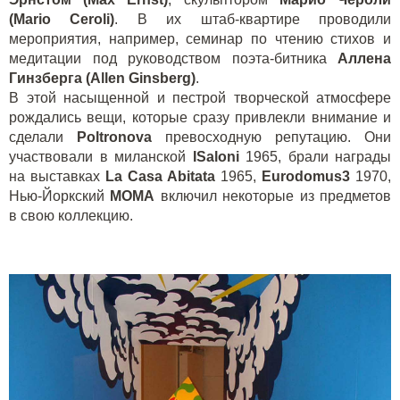
(Mario Ceroli)
. В их штаб-квартире проводили
мероприятия, например, семинар по чтению стихов и
медитации под руководством поэта-битника
Аллена
Гинзберга (Allen Ginsberg)
.
В этой насыщенной и пестрой творческой атмосфере
рождались вещи, которые сразу привлекли внимание и
сделали
Poltronova
превосходную репутацию. Они
участвовали в миланской
ISaloni
1965, брали награды
на выставках
La Casa Abitata
1965,
Eurodomus3
1970,
Нью-Йоркский
МОМА
включил некоторые из предметов
в свою коллекцию.