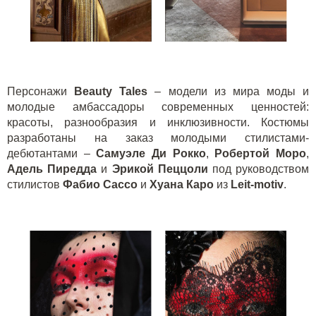
Персонажи
Beauty
Tales
– модели из мира моды и
молодые амбассадоры современных ценностей:
красоты, разнообразия и инклюзивности. Костюмы
разработаны на заказ молодыми стилистами-
дебютантами –
Самуэле Ди Рокко
,
Робертой Моро
,
Адель Пиредда
и
Эрикой Пеццоли
под руководством
стилистов
Фабио Сассо
и
Хуана Каро
из
Leit-motiv
.