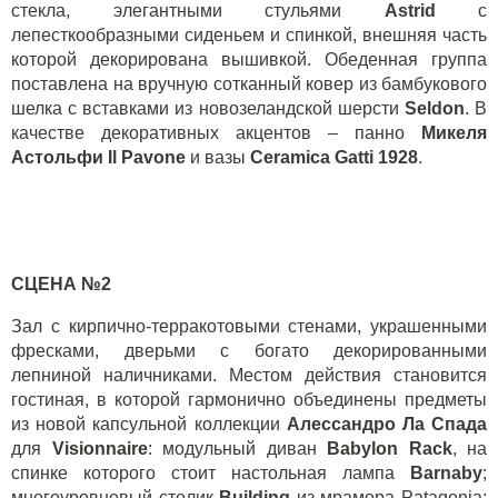
стекла, элегантными стульями
Astrid
с
лепесткообразными сиденьем и спинкой, внешняя часть
которой декорирована вышивкой. Обеденная группа
поставлена на вручную сотканный ковер из бамбукового
шелка с вставками из новозеландской шерсти
Seldon
. В
качестве декоративных акцентов – панно
Микеля
Астольфи
Il
Pavone
и вазы
Ceramica
Gatti
1928
.
СЦЕНА №2
Зал с кирпично-терракотовыми стенами, украшенными
фресками, дверьми с богато декорированными
лепниной наличниками. Местом действия становится
гостиная, в которой гармонично объединены предметы
из
новой капсульной коллекции
Алессандро Ла Спада
для
Visionnaire
: модульный диван
Babylon Rack
, на
спинке которого стоит настольная лампа
Barnaby
;
многоуровневый столик
Building
из мрамора
Patagonia
;