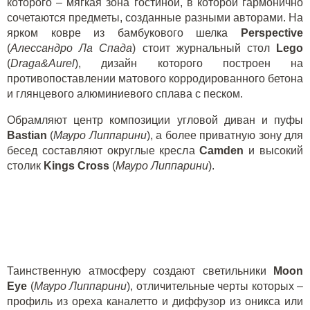
которого – мягкая зона гостиной, в которой гармонично
сочетаются предметы, созданные разными авторами. На
ярком ковре из бамбукового шелка
Perspective
(
Алессандро Ла Спада
) стоит журнальный стол
Lego
(
Draga
&
Aurel
), дизайн которого построен на
противопоставлении матового корродированного бетона
и глянцевого алюминиевого сплава с песком.
Обрамляют центр композиции угловой
диван
и
пуфы
Bastian
(
Мауро Липпарини
), а более приватную зону для
бесед составляют округлые кресла
Camden
и высокий
столик
Kings Cross
(
Мауро Липпарини
).
Таинственную атмосферу создают светильники
Мооn
Eye
(
Мауро Липпарини
), отличительные черты которых –
профиль из ореха каналетто и диффузор из оникса или