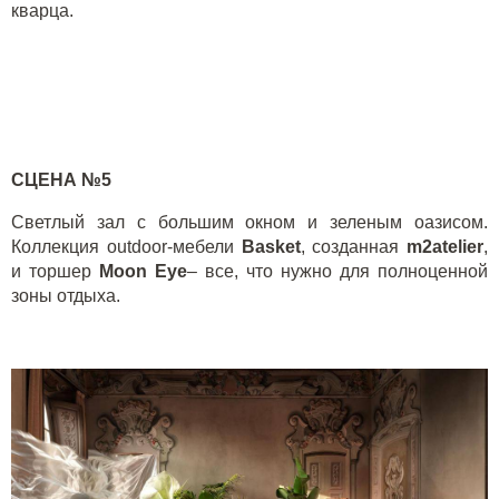
кварца.
СЦЕНА №5
Светлый зал с большим окном и зеленым оазисом.
Коллекция
outdoor
-мебели
Basket
, созданная
m
2
atelier
,
и торшер
Мооn Eye
– все, что нужно для полноценной
зоны отдыха.