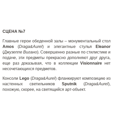
СЦЕНА №7
Главные герои обеденной залы – монументальный стол
Amos
(
Draga
&
Aurel
) и элегантные стулья
Eleanor
(
Джузеппе Вигано
). Совершенно разные по стилистике и
подаче, эти предметы прекрасно дополняют друг друга,
еще раз доказывая, что в коллекции
Visionnaire
нет
несочетающихся предметов.
Консоли
Lego
(
Draga
&
Aurel
) фланкируют композицию из
настенных светильников
Sputnik
(
Draga
&
Aurel
),
похожую, скорее, на светящийся арт-объект.