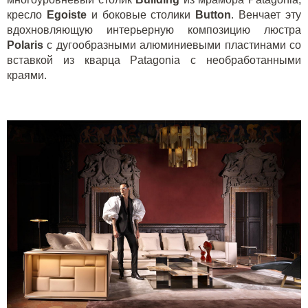
кресло
Egoiste
и боковые столики
Button
. Венчает эту
вдохновляющую интерьерную композицию люстра
Polaris
с дугообразными алюминиевыми пластинами со
вставкой из кварца
Patagonia
с необработанными
краями.