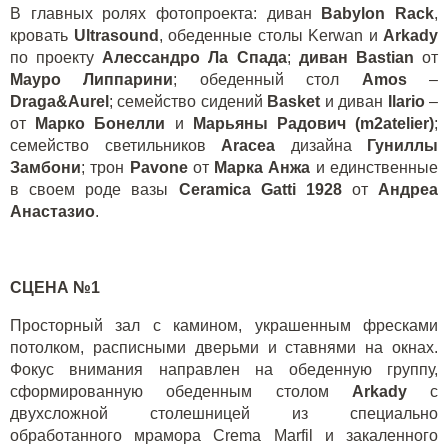
В главных ролях фотопроекта
:
диван
Babylon Rack
,
кровать
Ultrasound
,
обеденные столы
Kerwan
и
Arkady
по проекту
Алессандро Ла Спада
;
диван
Bastian
от
Мауро Липпарини
;
обеденный стол
Amos
–
Draga&Aurel
;
семейство сидений
Basket
и диван
Ilario
–
от
Марко Бонелли
и
Марьяны Радович
(m2atelier)
;
семейство светильников
Aracea
дизайна
Гуниллы
Замбони
;
трон
Pavone
от
Марка Анжа
и единственные
в своем роде вазы
Ceramica Gatti 1928
от
Андреа
Анастазио
.
СЦЕНА №1
Просторный зал с камином, украшенным фресками
потолком, расписными дверьми и ставнями на окнах.
Фокус внимания направлен на обеденную группу,
сформированную обеденным столом
Arkady
с
двухсложной столешницей из специально
обработанного мрамора
Crema
Marfil
и закаленного