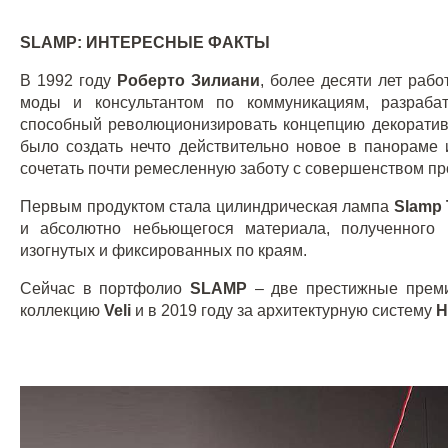
SLAMP
: ИНТЕРЕСНЫЕ ФАКТЫ
В 1992 году
Роберто Зилиани
, более десяти лет раб
моды и консультантом по коммуникациям, разрабат
способный революционизировать концепцию декоратив
было создать нечто действительно новое в панораме 
сочетать почти ремесленную заботу с совершенством п
Первым продуктом стала цилиндрическая лампа
Slamp
и абсолютно небьющегося материала, полученного 
изогнутых и фиксированных по краям.
Сейчас в портфолио
SLAMP
– две престижные пре
коллекцию
Veli
и в 2019 году за архитектурную систему
H