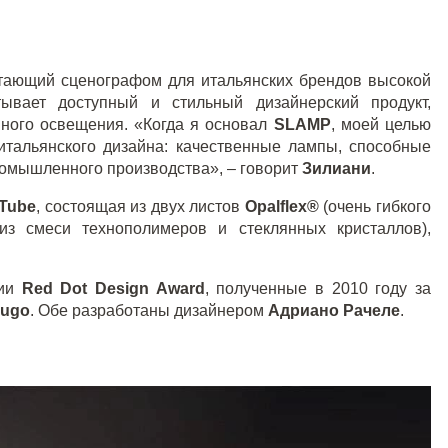
отающий сценографом для итальянских брендов высокой
ывает доступный и стильный дизайнерский продукт,
ного освещения. «Когда я основал
SLAMP
, моей целью
итальянского дизайна: качественные лампы, способные
ромышленного производства», – говорит
Зилиани
.
Tube
, состоящая из двух листов
Opalflex
®
(очень гибкого
из смеси технополимеров и стеклянных кристаллов),
мии
Red
Dot
Design
Award
, полученные в 2010 году за
ugo
. Обе разработаны дизайнером
Адриано Рачеле
.