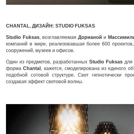
CHANTAL
, ДИЗАЙН:
STUDIO
FUKSAS
Studio
Fuksas
, возглавляемая
Дорианой
и
Массимил
компаний в мире, реализовавшая более 600 проектов,
сооружений, музеев и офисов.
Один из предметов, разработанных
Studio
Fuksas
дл
форма
Chantal
, кажется, смоделирована из единого о
подобной сотовой структуре. Свет гипнотически пр
создавая эффект световой волны.