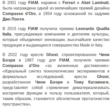
В 2001 году
FIAM
, наравне с
Ferrari
и
Abet
Laminati
,
была награждена одной из величайших премий дизайна
Compasso
d
’
Oro
, в 1954 году основанной по задумке
Джо Понти
.
В 2015 году
FIAM
получила премию
Leonardo
Qualita
Italia
, присуждаемую компаниям и деятелям культуры,
которые объединяют инновации, высочайшее качество
продукции и выдающееся совершенство
Made
in
Italy
.
В 2022 году кресло
Ghost
, спроектированное
Чини
Боэри
в 1987 году для
FIAM
, получило премию
Compasso
d
’
Oro
«за жизненные достижения»:
«Идеальный синтез технологических экспериментов и
формальных исследований, кресло
Ghost
,
разработанное
Чини Боэри
и
Тому Катаянаги
,
представляет собой стремление дематериализовать
восприятие функции в пользу пользователя, который,
таким образом, становится абсолютным протагонистом
пространства»,