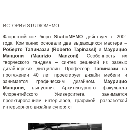
ИСТОРИЯ
STUDIOMEMO
Флорентийское бюро
StudioMEMO
действует с 2001
года. Компанию основали два выдающихся мастера –
Роберто Тапиназзи (
Roberto
Tapinassi
)
и
Маурицио
Манцони (
Maurizio
Manzoni
)
. Особенность их
творческого тандема – синтез решений из разных
дизайнерских дисциплин. Профессор
Тапиназзи
на
протяжении 40 лет проектирует дизайн мебели и
занимается графическим дизайном.
Маурицио
Манцони
, выпускник Архитектурного факультета
Флорентийского Университета, занимается
проектированием интерьеров, графикой, разработкой
интерьерного дизайна суперяхт.