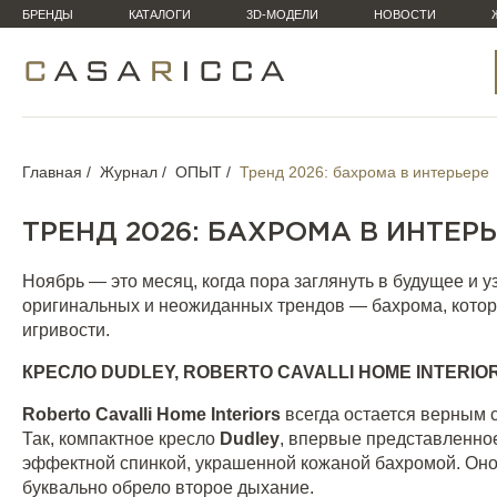
БРЕНДЫ
КАТАЛОГИ
3D-МОДЕЛИ
НОВОСТИ
Главная
Журнал
ОПЫТ
Тренд 2026: бахрома в интерьере
ТРЕНД 2026: БАХРОМА В ИНТЕР
Ноябрь — это месяц, когда пора заглянуть в будущее и уз
оригинальных и неожиданных трендов — бахрома, котор
игривости.
КРЕСЛО
DUDLEY, ROBERTO CAVALLI HOME INTERIO
Roberto Cavalli Home Interiors
всегда остается верным 
Так, компактное кресло
Dudley
, впервые представленное
эффектной спинкой, украшенной кожаной бахромой. Оно 
буквально обрело второе дыхание.