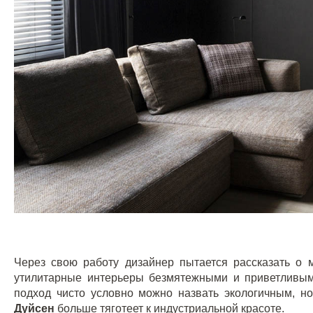
Через свою работу дизайнер пытается рассказать о 
утилитарные интерьеры безмятежными и приветливым
подход чисто условно можно назвать экологичным, н
Дуйсен
больше тяготеет к индустриальной красоте.