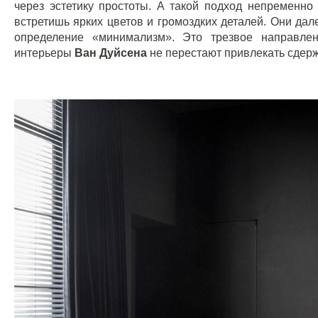
через эстетику простоты. А такой подход непременно
встретишь ярких цветов и громоздких деталей. Они дал
определение «минимализм». Это трезвое направлен
интерьеры
Ван Дуйсена
не перестают привлекать сдерж