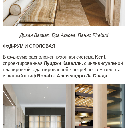
Диван Bastian
,
Бра Aracea
,
Панно Firebird
ФУД-РУМ И СТОЛОВАЯ
В фуд-руме расположен кухонная система
Kent
,
спроектированная
Луиджи Кавалли
, с индивидуальной
планировкой, адаптированной к потребностям клиента,
и винный шкаф
Ronal
от
Алессандро Ла Спада
.