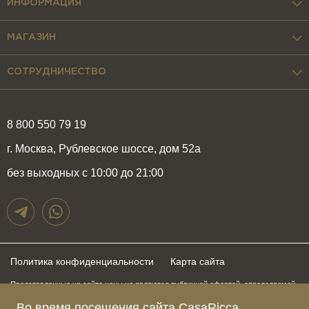
ИНФОРМАЦИЯ
МАГАЗИН
СОТРУДНИЧЕСТВО
8 800 550 79 19
г. Москва, Рублевское шоссе, дом 52а
без выходных с 10:00 до 21:00
Политика конфиденциальности
Карта сайта
Представленные на сайте цены не являются публичной офертой, определяемой
положениями статьи 437 Гражданского Кодекса Российской Федерации и могут
Во время посещения сайта CasaRicca
быть изменены в любое время без предупреждения. Для получения актуальной и