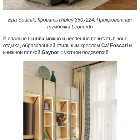
Бра Sputnik
,
Кровать Ripley 360x224
,
Прикроватная
тумбочка Leonardo
В спальне
Lum
è
a
можно и неспешно почитать в зоне
отдыха, образованной стильным креслом
Ca
’
Foscari
и
книжной полкой
Gaynor
с уютной подсветкой.