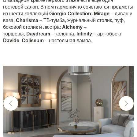
В западном крыле первого этажа есть еще один
гостевой салон. В нем гармонично сочетаются предметы
из шести коллекций
Giorgio
Collection
:
Mirage
– диван и
ваза,
Charisma
–
ТВ-тумба, журнальный столик, пуф,
боковой столик и люстра;
Alchemy
–
торшеры,
Daydream
– колонна,
Infinity
– арт-объект
Davide
,
Coliseum
– настольная лампа.