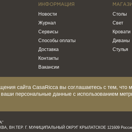
ИНФОРМАЦИЯ
МАГАЗ
Новости
Столы
Журнал
Свет
Сервисы
Кровати
Способы оплаты
Диваны
Доставка
Стулья
Контакты
Вакансии
щения сайта CasaRicca вы соглашаетесь с тем, что 
 ваши персональные данные с использованием метр
еделяемой положениями статьи 437 Гражданского Кодекса Российской Ф
и о стоимости, сроках и условиях поставки просьба обращаться к мен
А”
ОСКВА, ВН.ТЕР. Г. МУНИЦИПАЛЬНЫЙ ОКРУГ КРЫЛАТСКОЕ 121609 Росси