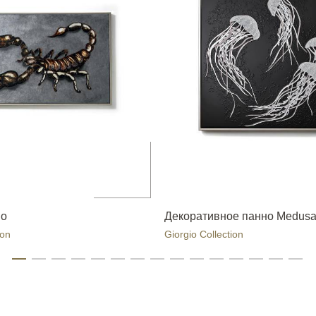
io
Декоративное панно Medus
ion
Giorgio Collection