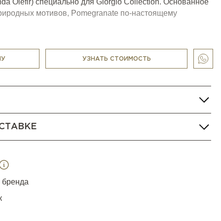
 Olefir) специально для Giorgio Collection. Основанное
природных мотивов, Pomegranate по-настоящему
ковывает к себе взгляд насыщенным контрастом
скомбинированных материалов и глубиной цвета.
НУ
УЗНАТЬ СТОИМОСТЬ
СТАВКЕ
я бренда
к