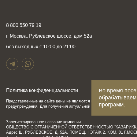
8 800 550 79 19
г. Москва, Рублевское шоссе, дом 52а
без выходных с 10:00 до 21:00
Во время посе
Политика конфиденциальности
Карта сайта
обрабатываем
Представленные на сайте цены не являются публичной офертой, опр
программ.
предупреждения. Для получения актуальной и подробной информаци
Зарегистрированное название компании
ОБЩЕСТВО С ОГРАНИЧЕННОЙ ОТВЕТСТВЕННОСТЬЮ “КАЗАРИКК
Адрес Ш. РУБЛЁВСКОЕ, Д. 52А, ПОМЕЩ. I ЭТАЖ 2, КОМ. 81 Г.М